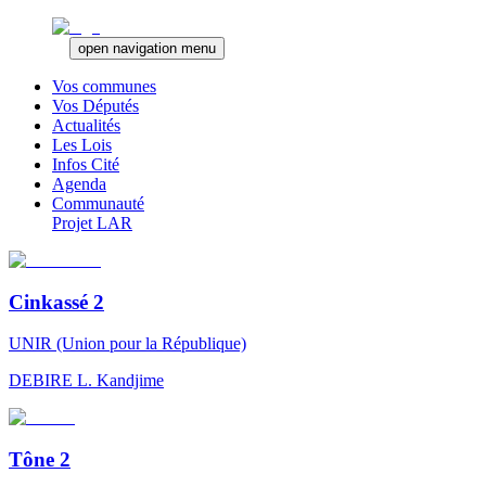
open navigation menu
Vos communes
Vos Députés
Actualités
Les Lois
Infos Cité
Agenda
Communauté
Projet LAR
Cinkassé 2
UNIR (Union pour la République)
DEBIRE
L. Kandjime
Tône 2