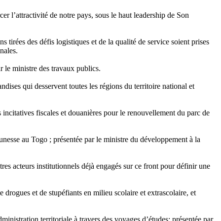
r l’attractivité de notre pays, sous le haut leadership de Son
s tirées des défis logistiques et de la qualité de service soient prises
nales.
r le ministre des travaux publics.
dises qui desservent toutes les régions du territoire national et
s incitatives fiscales et douanières pour le renouvellement du parc de
eunesse au Togo ; présentée par le ministre du développement à la
tres acteurs institutionnels déjà engagés sur ce front pour définir une
drogues et de stupéfiants en milieu scolaire et extrascolaire, et
nistration territoriale à travers des voyages d’études; présentée par