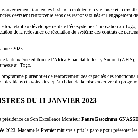
gouvernement, tout en les invitant à maintenir la vigilance et la mobilis
ncées devraient renforcer le sens des responsabilités et l’engagement d
de loi, relatif au développement de l’écosystème d’innovation au Togo,
ctation de la redevance de régulation du système des contrats de partenari
’année 2023.
e la deuxième édition de l’Africa Financial Industry Summit (AFIS), l’ét
jeunesse au Togo.
programme pluriannuel de renforcement des capacités des fonctionnaires d
tion des biens et avoirs ainsi qu’au bilan de la mise en œuvre du progr
TRES DU 11 JANVIER 2023
s la présidence de Son Excellence Monsieur
Faure Essozimna GNASS
année 2023, Madame le Premier ministre a pris la parole pour présente