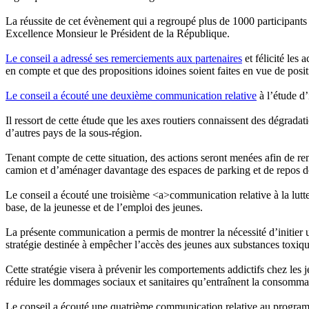
La réussite de cet évènement qui a regroupé plus de 1000 participants 
Excellence Monsieur le Président de la République.
Le conseil a adressé ses remerciements aux partenaires
et félicité les 
en compte et que des propositions idoines soient faites en vue de pos
Le conseil a écouté une deuxième communication relative
à l’étude d’
Il ressort de cette étude que les axes routiers connaissent des dégrada
d’autres pays de la sous-région.
Tenant compte de cette situation, des actions seront menées afin de ren
camion et d’aménager davantage des espaces de parking et de repos des
Le conseil a écouté une troisième <a>communication relative à la lutte
base, de la jeunesse et de l’emploi des jeunes.
La présente communication a permis de montrer la nécessité d’initier une
stratégie destinée à empêcher l’accès des jeunes aux substances toxiq
Cette stratégie visera à prévenir les comportements addictifs chez les 
réduire les dommages sociaux et sanitaires qu’entraînent la consommat
Le conseil a écouté une quatrième communication relative au programme