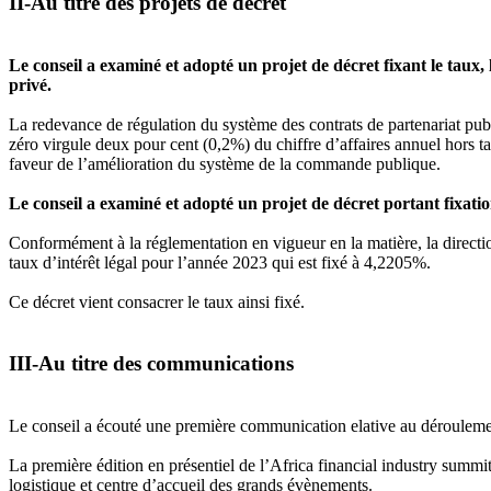
II-Au titre des projets de décret
Le conseil a examiné et adopté un projet de décret fixant le taux,
privé.
La redevance de régulation du système des contrats de partenariat publ
zéro virgule deux pour cent (0,2%) du chiffre d’affaires annuel hors tax
faveur de l’amélioration du système de la commande publique.
Le conseil a examiné et adopté un projet de décret portant fixation
Conformément à la réglementation en vigueur en la matière, la directi
taux d’intérêt légal pour l’année 2023 qui est fixé à 4,2205%.
Ce décret vient consacrer le taux ainsi fixé.
III-Au titre des communications
Le conseil a écouté une première communication elative au déroulement
La première édition en présentiel de l’Africa financial industry summ
logistique et centre d’accueil des grands évènements.