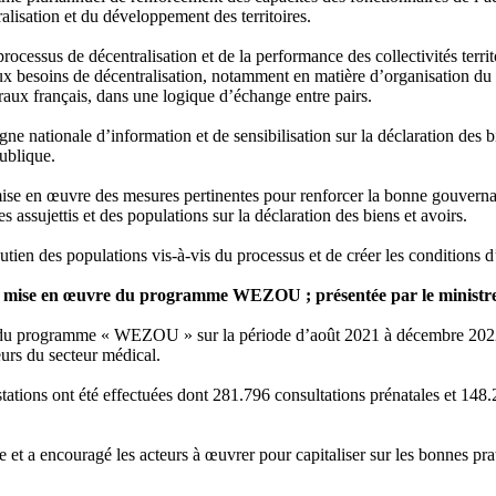
tralisation et du développement des territoires.
cessus de décentralisation et de la performance des collectivités territ
esoins de décentralisation, notamment en matière d’organisation du contr
oraux français, dans une logique d’échange entre pairs.
 nationale d’information et de sensibilisation sur la déclaration des bie
publique.
mise en œuvre des mesures pertinentes pour renforcer la bonne gouvern
s assujettis et des populations sur la déclaration des biens et avoirs.
tien des populations vis-à-vis du processus et de créer les conditions d
la mise en œuvre du programme WEZOU ; présentée par le ministre d
re du programme « WEZOU » sur la période d’août 2021 à décembre 2022
eurs du secteur médical.
ations ont été effectuées dont 281.796 consultations prénatales et 148
e et a encouragé les acteurs à œuvrer pour capitaliser sur les bonnes prat