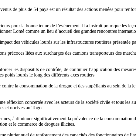
venus de plus de 54 pays est un résultat des actions menées pour renforce
acteurs pour la bonne tenue de l’évènement. Il a instruit pour que les leçon
itionner Lomé comme un lieu d’accueil des grandes rencontres internatio
impact des véhicules lourds sur les infrastructures routières présentée pa
tions précoces liées aux surcharges des camions transporteurs des marchan
forcer les dispositifs de contrôle, de continuer l’application des mesure
 poids lourds le long des différents axes routiers.
 contre la consommation de la drogue et des stupéfiants au sein de la j
 réflexion concertée avec les acteurs de la société civile et tous les au
ues et nocives au Togo.
jeunes, à diminuer significativement la prévalence de la consommation de 
ion et le commerce de drogues illicites.
 pluriannuel de renforcement des capacités des fonctionnaires de l’admi