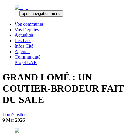
open navigation menu
Vos communes
Vos Députés
Actualités
Les Lois
Infos Cité
Agenda
Communauté
Projet LAR
GRAND LOMÉ : UN
COUTIER-BRODEUR FAIT
DU SALE
Lomé
Justice
9 Mar 2026