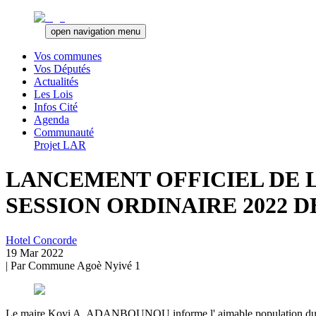
open navigation menu
Vos communes
Vos Députés
Actualités
Les Lois
Infos Cité
Agenda
Communauté
Projet LAR
LANCEMENT OFFICIEL DE L
SESSION ORDINAIRE 2022 
Hotel Concorde
19 Mar 2022
| Par
Commune Agoè Nyivé 1
Le maire Kovi A. ADANBOUNOU informe l' aimable population du lance